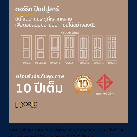
รายการประตูภายนอกใช้ประตูไม้สังเคราะห์เคลือบผิวด้วย UPVC กัน