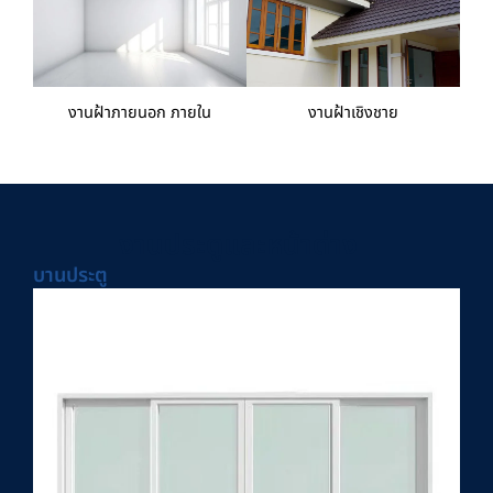
งานฝ้าภายนอก ภายใน
งานฝ้าเชิงชาย
งานประตูและหน้าต่าง
บานประตู