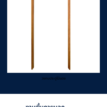
วงกบประตูไม้แดง