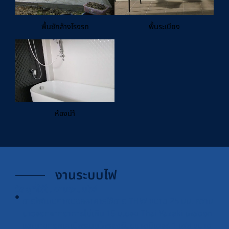
พื้นซักล้างโรงรถ
พื้นระเบียง
ห้องนำ้
งานระบบไฟ
วัสดุที่ใช้ในงานระบบไฟ
สายไฟเมนภายนอกอาคารใช้สาย THW ขนาด 25 มม. ความ
ยาวออกจากอาคารไม่เกิน 15 ม.ของ Thai Yazaki เฟสดอท
และบางกอกเคเบิ้ลระบบไฟรองรับขนาดมิเดอร์ 1 เฟส ขนาด