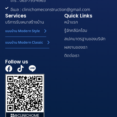
โทร : 063-795-4965
อีเมล : clinichomeconstruction@gmail.com
Services
Quick Links
บริการรับเหมาสร้างบ้าน
หน้าแรก
รู้จักคลีนิคโฮม
แบบบ้าน Modern Style
สเปคมาตรฐานของบริษัท
แบบบ้าน Modern Classic
ผลงานของเรา
ติดต่อเรา
Follow us
F
T
a
i
c
k
e
t
b
o
o
k
o
@CLINICHOME