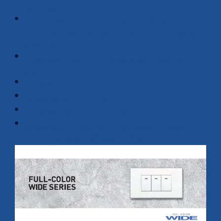
15/45 แอมป์
ตู้ควบคุมไฟฟ้ามีขนาด 50 แอมป์จำนวน 14-18 ช่องของ
Schneider ปลั๊กและสวิตช์ใช้ของPanasonic รุ่น WIDE
SERIES สีขาว
งานเดินไฟฟ้าภายในบ้านเป็นการเดินไฟระบบร้อยท่อ PVC
ฝังผนัง
สายไฟปลั๊กมีขนาด 2.5 มม.
สายไฟสวิตซ์มีขนาด 1.5 มม.
สายไฟเครื่องปรับอากาศมีขนาด 4 มม.
สายไฟเครื่องทำน้ำอุ่นมีขนาด 4 มม.พร้อมเบรคเกอร์กันดูด
(RC BO) (ไมรวมคำคิดตั้งครื่องทำน้ำอุ่น)