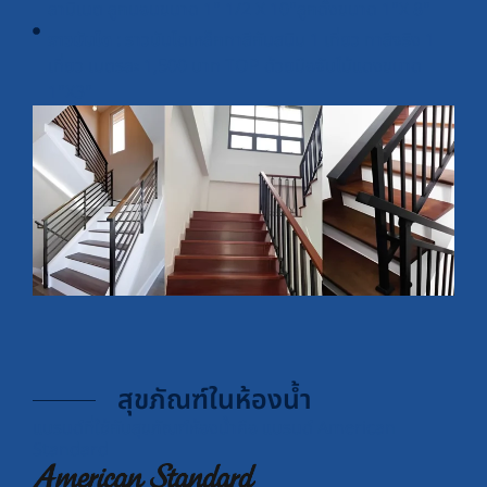
ลามิเนต ลูกนอนขนาด 1" 1/2 X 10"ลูกดั้งขนาด 1"X 8"
ราวบันได
: ราวบันไดเหล็กทาสีกันสนิม 1 เที่ยว ทาสีจริง 1
เที่ยว เมตรละ 1,500 บาท TOP ด้วยมือจับไม้แดงขนาด
1"X3"
สุขภัณฑ์ในห้องน้ำ
แบรนด์ที่ใช้กับสุขภัณฑ์ห้องน้ำคือ แบรนด์ American
Standard