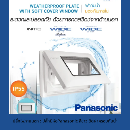
ปลั๊กไฟภายนอก : ปลั๊กยี่ห้อPanasonic สีขาว ติดฝาครอบกันน้ำ