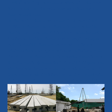
แบกรับนํ้าหนักเป็นฐานรากของอาคารตึกรามบ้านเรือนต่างๆ
ซึ่งขนาดและจำนวนแล้วแต่เงื่อนไขสภาพแวดล้อมและความ
ต้องการของเจ้าของงาน
เสาเข็มโดยทั่วไป จึงสามารถแยกออกเป็น 2 ประเภทด้วยกัน
นั่นก็คือ เสาเข็มตอก และ เสาเข็มเจาะ นั่นเอง การเลือกใช้งาน
เลือกใช้ตามความเหมาะสม ถ้าที่ดินกว้างๆ และไม่มีสิ่งก่อสร้าง
ข้างเคียง จะเลือกใช้เสาเข็มตอก แต่ถ้าตามหมู่บ้านหรือชุมชน
เราจำเป็นต้องใช้สำเข็มเจาะ ตามรายการคำนวนวิศวกร
มีข้อดีของเข็มเจาะ ลดปัญหาการเกิดมลภาวะ ซึ่งน้อยมากเมื่อ
เทียบกับแบบเสาเข็มตอก ไม่ว่าเป็นการเคลื่อนตัวของดิน การ
สั่นสะเทือนของดิน ฝุ่นละออง จึงเป็นที่นิยมใช้ ในที่ที่ชุมชน และ
หลีกเลี่ยงปัจจัยเสี่ยงอื่นๆ ตามมา เช่น การสั่นสะเทือน จน เกิด
อันตรายต่ออาคารพื้นที่ไกล้เคียง โดยเฉพาะในงานก่อสร้างที่มี
พื้นที่เเคบๆ เสาเข็มเจาะ สามารถตอบโจทย์ปัญหาเหล่านี้ได้