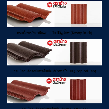
กระเบื้องหลังคาซีแพคโมเนีย สีอิฐอำไพ (Tawny Brick)
กระเบื้องหลังคาซีแพคโมเนีย สีน้ำตาลโกเมน (Tropical Tan)