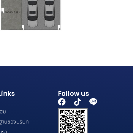
Links
Follow us
F
T
a
i
คโฮม
c
k
ฐานของบริษัท
e
t
b
o
เรา