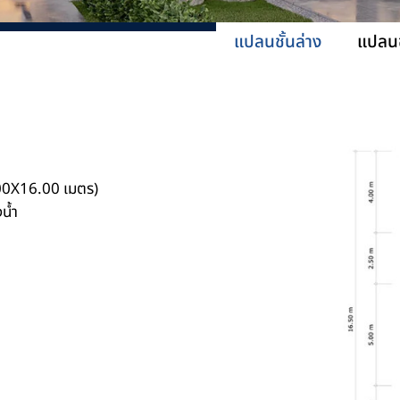
แปลนชั้นล่าง
แปลนช
00X16.00 เมตร)
น้ำ