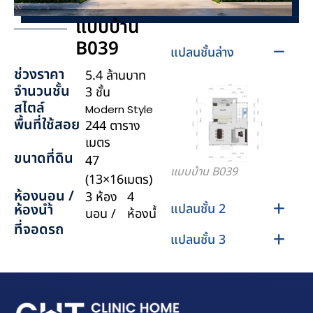
แบบบ้าน
B039
แปลนชั้นล่าง
ช่วงราคา
5.4 ล้านบาท
จำนวนชั้น
3 ชั้น
สไตล์
Modern Style
พื้นที่ใช้สอย
244 ตาราง
เมตร
ขนาดที่ดิน
47
แบบบ้าน B039
(13×16เมตร)
ห้องนอน /
3 ห้อง
4
แปลนชั้น 2
ห้องนำ้
นอน /
ห้องน้ำ
ที่จอดรถ
แปลนชั้น 3