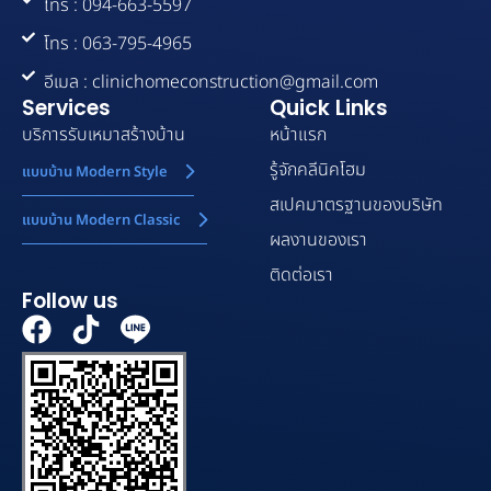
โทร : 094-663-5597
โทร : 063-795-4965
อีเมล : clinichomeconstruction@gmail.com
Services
Quick Links
บริการรับเหมาสร้างบ้าน
หน้าแรก
รู้จักคลีนิคโฮม
แบบบ้าน Modern Style
สเปคมาตรฐานของบริษัท
แบบบ้าน Modern Classic
ผลงานของเรา
ติดต่อเรา
Follow us
F
T
a
i
c
k
e
t
b
o
o
k