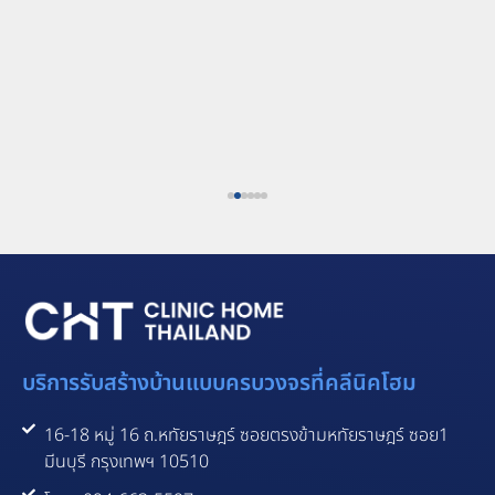
บริการรับสร้างบ้านแบบครบวงจรที่คลีนิคโฮม
16-18 หมู่ 16 ถ.หทัยราษฎร์ ซอยตรงข้ามหทัยราษฎร์ ซอย1
มีนบุรี กรุงเทพฯ 10510