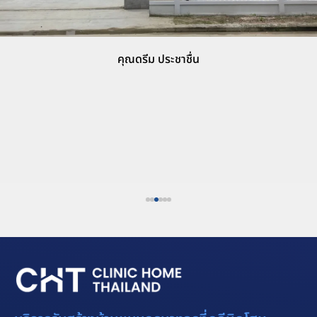
คุณจ๋
ระชาชื่น